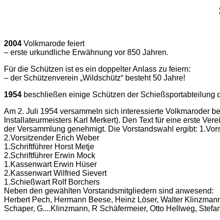
2004
Volkmarode feiert
– erste urkundliche Erwähnung vor 850 Jahren.
Für die Schützen ist es ein doppelter Anlass zu feiern:
– der Schützenverein „Wildschütz“ besteht 50 Jahre!
1954
beschließen einige Schützen der Schießsportabteilung 
Am 2. Juli 1954 versammeln sich interessierte Volkmaroder b
Installateurmeisters Karl Merkert). Den Text für eine erste 
der Versammlung genehmigt. Die Vorstandswahl ergibt: 1.Vor
2.Vorsitzender Erich Weber
1.Schriftführer Horst Metje
2.Schriftführer Erwin Mock
1.Kassenwart Erwin Hüser
2.Kassenwart Wilfried Sievert
1.Schießwart Rolf Borchers
Neben den gewählten Vorstandsmitgliedern sind anwesend:
Herbert Pech, Hermann Beese, Heinz Löser, Walter Klinzmann, 
Schaper, G....Klinzmann, R Schäfermeier, Otto Hellweg, Stefan