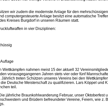
sitzen wir zudem die modernste Anlage für den mehrschüssige
und computergesteuerte Anlage besitzt eine automatische Treff
 des Kreises Burgdorf in unseren Räumen statt.
uckluftwaffen in vier Disziplinen:
chüssig
 Auflage
An Wettkämpfen nahmen meist 15 der aktuell 32 Vereinsmitgliede
den vorausgegangenen Jahren stets vier oder fünf Mannschaft
ch. Jährlich treten Schützen unseres Vereins bei den Wettkämpfen
r die Deutsche Meisterschaft zu qualifizieren. Lars Köppel und 
chen teil.
Die jährliche Braunkohlwanderung Februar, unser Oktoberfest u
hwestern und Brüdern befreundeter Vereine, Feiern, wie z. B. 
gs.