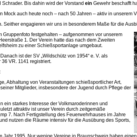
 Schrader. Bis dahin wird der Vorstand
ein
Gewehr beschafft h
 Mock auch heute noch – nach 50 Jahren – aktiv in unserem V
 Seither engagieren wir uns in besonderem Maße für die Ausbi
em Gruppenfoto festgehalten – aufgenommen vor unserem
 Heerstraße 1. Der Verein hatte das nach dem Zweiten
helfsheim zu einer Schießsportanlage umgebaut.
Danach ist der SV „Wildschütz von 1954“ e. V. als
36 VR. 1141 registriert.
:
e, Abhaltung von Veranstaltungen schießsportlicher Art,
seiner Mitglieder, insbesondere der Jugend durch Pflege der
n ein starkes Interesse der Volkmaroderinnen und
etzt attraktiv ist unser Verein durch zeitgemäße
mp 7. Nach Fertigstellung des Feuerwehrhauses im Jahre
und nutzen die Räume intensiv für die Ausübung des Sports,
im Jahr 1995. Nur wenige Vereine in Braunschweig haben einen