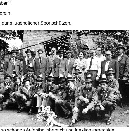
aben“.
erein.
ldung jugendlicher Sportschützen.
 so schönen Aufenthaltsbereich und funktionsgerechten