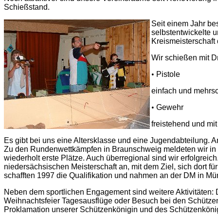
Schießstand.
Seit einem Jahr be
selbstentwickelte 
Kreismeisterschaft
Wir schießen mit Dr
•
Pistole
einfach und mehrs
•
Gewehr
freistehend und mit
Es gibt bei uns eine Altersklasse und eine Jugendabteilung. 
Zu den Rundenwettkämpfen in Braunschweig meldeten wir in 
wiederholt erste Plätze. Auch überregional sind wir erfolgrei
niedersächsischen Meisterschaft an, mit dem Ziel, sich dort fü
schafften 1997 die Qualifikation und nahmen an der DM in Mün
Neben dem sportlichen Engagement sind weitere Aktivitäten: 
Weihnachtsfeier Tagesausflüge oder Besuch bei den Schützensc
Proklamation unserer Schützenkönigin und des Schützenköni