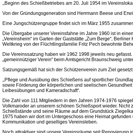
„
Beginn des Schießbetriebes am 20. Juli 1954 im Vereinslokal
Von der Gründungsgeneration sind Herrmann Beese und Erwin
Eine Jungschützengruppe findet sich im März 1955 zusammen.
Die Übergabe unserer Vereinsfahne im Jahre 1960 ist in ein
„Vereinsheim“ im Garten der Gaststätte „Zum Berge“, Berliner
Weltkrieg von der Flüchtlingsfamilie Fritz Pech bewohnte Be
Die Vereinssatzung haben wir 1962 1998 jeweils neu gefasst. 
„gemeinnütziger Verein“ beim Amtsgericht Braunschweig unter 
Satzungsgemäß hat sich der Schützenverein zum Ziel gesetzt
„
Pflege und Ausübung des Schießens auf sportlicher Grundlag
sowie Förderung der körperlichen und seelischen Gesundheit 
Leibesübungen und Kameradschaft“.
Die Zahl von 111 Mitgliedern in den Jahren 1974-1976 spiegel
Volkmaroder an unserem schönen Schießsport wieder. Nicht zul
Schießstände und seine Räume auf dem Grundstück Ziegelka
1975 haben wir dort im Untergeschoss eine Heimat gefunden 
Kommunikation und geselliges Vereinsleben.
Noch attraktiver sind unsere Vereinsräume seit Renovierung 